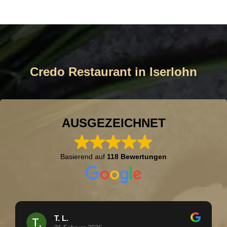
Credo Restaurant in Iserlohn
AUSGEZEICHNET
Basierend auf
118 Bewertungen
T. L.