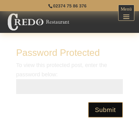
02374 75 86 376
Password Protected
To view this protected post, enter the
password below:
Submit